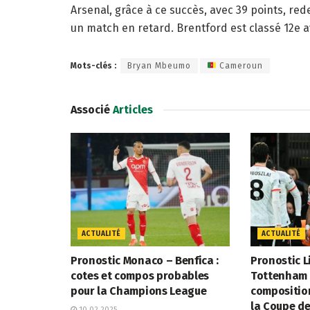
Arsenal, grâce à ce succès, avec 39 points, red
un match en retard. Brentford est classé 12e a
Mots-clés :
Bryan Mbeumo
Cameroun
Associé
Articles
ACTUALITÉ
ACTUALITÉ
Pronostic Monaco – Benfica :
Pronostic L
cotes et compos probables
Tottenham :
pour la Champions League
compositio
la Coupe de
10.02.2025