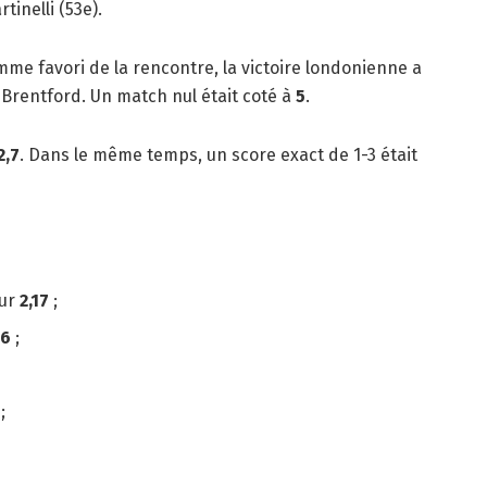
tinelli (53e).
me favori de la rencontre, la victoire londonienne a
Brentford. Un match nul était coté à
5
.
2,7
. Dans le même temps, un score exact de 1-3 était
our
2,17
;
,6
;
;