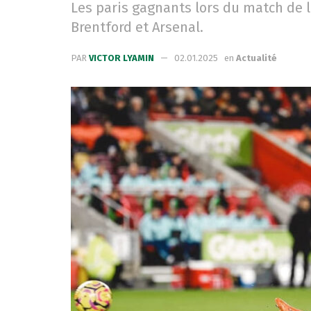
Les paris gagnants lors du match de 
Brentford et Arsenal.
PAR
VICTOR LYAMIN
02.01.2025
en
Actualité