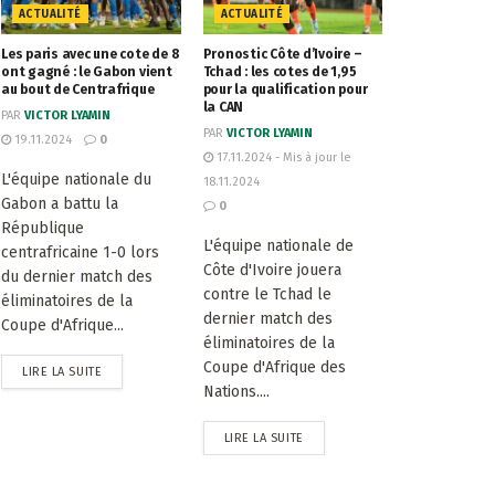
ACTUALITÉ
ACTUALITÉ
Les paris avec une cote de 8
Pronostic Côte d’Ivoire –
ont gagné : le Gabon vient
Tchad : les cotes de 1,95
au bout de Centrafrique
pour la qualification pour
la CAN
PAR
VICTOR LYAMIN
PAR
VICTOR LYAMIN
19.11.2024
0
17.11.2024 - Mis à jour le
L'équipe nationale du
18.11.2024
Gabon a battu la
0
République
L'équipe nationale de
centrafricaine 1-0 lors
Côte d'Ivoire jouera
du dernier match des
contre le Tchad le
éliminatoires de la
dernier match des
Coupe d'Afrique...
éliminatoires de la
Coupe d'Afrique des
LIRE LA SUITE
Nations....
LIRE LA SUITE