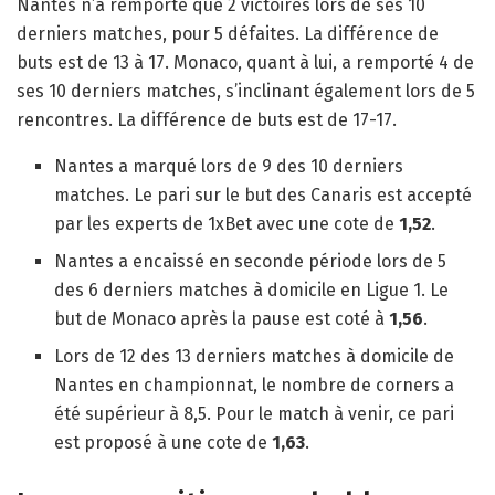
Nantes n’a remporté que 2 victoires lors de ses 10
derniers matches, pour 5 défaites. La différence de
buts est de 13 à 17. Monaco, quant à lui, a remporté 4 de
ses 10 derniers matches, s’inclinant également lors de 5
rencontres. La différence de buts est de 17-17.
Nantes a marqué lors de 9 des 10 derniers
matches. Le pari sur le but des Canaris est accepté
par les experts de 1xBet avec une cote de
1,52
.
Nantes a encaissé en seconde période lors de 5
des 6 derniers matches à domicile en Ligue 1. Le
but de Monaco après la pause est coté à
1,56
.
Lors de 12 des 13 derniers matches à domicile de
Nantes en championnat, le nombre de corners a
été supérieur à 8,5. Pour le match à venir, ce pari
est proposé à une cote de
1,63
.