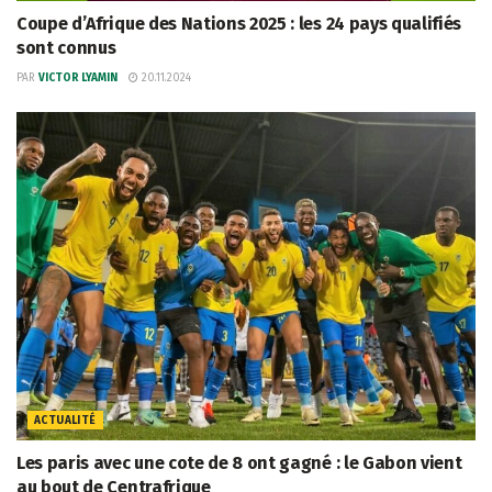
Coupe d’Afrique des Nations 2025 : les 24 pays qualifiés
sont connus
PAR
VICTOR LYAMIN
20.11.2024
ACTUALITÉ
Les paris avec une cote de 8 ont gagné : le Gabon vient
au bout de Centrafrique