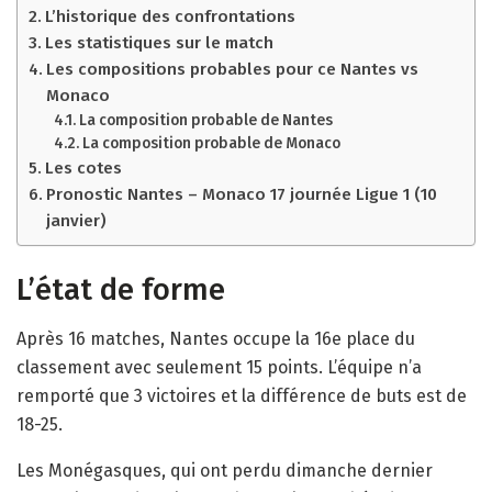
L’historique des confrontations
Les statistiques sur le match
Les compositions probables pour ce Nantes vs
Monaco
La composition probable de Nantes
La composition probable de Monaco
Les cotes
Pronostic Nantes – Monaco 17 journée Ligue 1 (10
janvier)
L’état de forme
Après 16 matches, Nantes occupe la 16e place du
classement avec seulement 15 points. L’équipe n’a
remporté que 3 victoires et la différence de buts est de
18-25.
Les Monégasques, qui ont perdu dimanche dernier