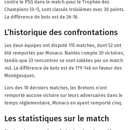
contre le PSG dans le match pour le Trophée des
Champions (0-1), sont classés troisièmes avec 30 points.
La différence de buts est de 26-16.
L’historique des confrontations
Les deux équipes ont disputé 115 matches, dont 52 ont
été remportés par Monaco. Nantes compte 30 victoires,
tandis que 33 rencontres se sont soldées par un match
nul. La différence de buts est de 179-146 en faveur des
Monégasques.
Lors des 10 derniers matches, les Bretons n’ont
remporté aucune victoire sur leurs adversaires dans le
temps réglementaire, Monaco en ayant remporté cinq.
Les statistiques sur le match