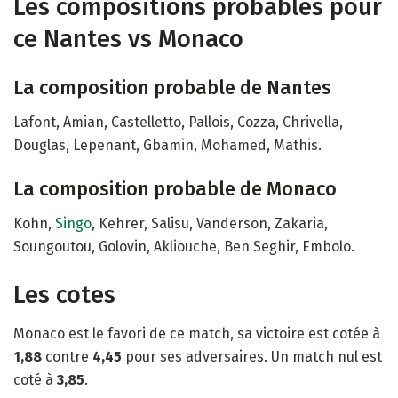
Les compositions probables pour
ce Nantes vs Monaco
La composition probable de Nantes
Lafont, Amian, Castelletto, Pallois, Cozza, Chrivella,
Douglas, Lepenant, Gbamin, Mohamed, Mathis.
La composition probable de Monaco
Kohn,
Singo
, Kehrer, Salisu, Vanderson, Zakaria,
Soungoutou, Golovin, Akliouche, Ben Seghir, Embolo.
Les cotes
Monaco est le favori de ce match, sa victoire est cotée à
1,88
contre
4,45
pour ses adversaires. Un match nul est
coté à
3,85
.