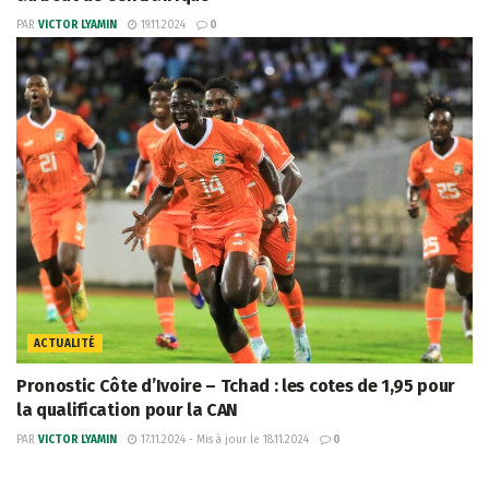
PAR
VICTOR LYAMIN
19.11.2024
0
ACTUALITÉ
Pronostic Côte d’Ivoire – Tchad : les cotes de 1,95 pour
la qualification pour la CAN
PAR
VICTOR LYAMIN
17.11.2024 - Mis à jour le 18.11.2024
0