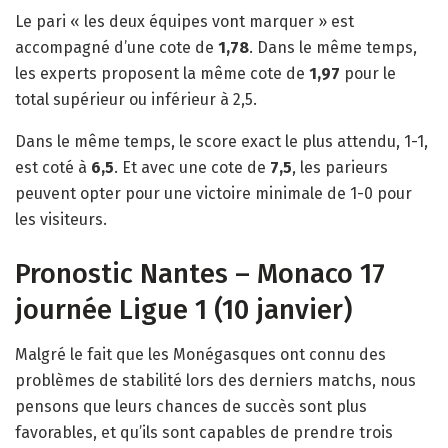
Le pari « les deux équipes vont marquer » est
accompagné d’une cote de
1,78
. Dans le même temps,
les experts proposent la même cote de
1,97
pour le
total supérieur ou inférieur à 2,5.
Dans le même temps, le score exact le plus attendu, 1-1,
est coté à
6,5
. Et avec une cote de
7,5
, les parieurs
peuvent opter pour une victoire minimale de 1-0 pour
les visiteurs.
Pronostic Nantes – Monaco 17
journée Ligue 1 (10 janvier)
Malgré le fait que les Monégasques ont connu des
problèmes de stabilité lors des derniers matchs, nous
pensons que leurs chances de succès sont plus
favorables, et qu’ils sont capables de prendre trois