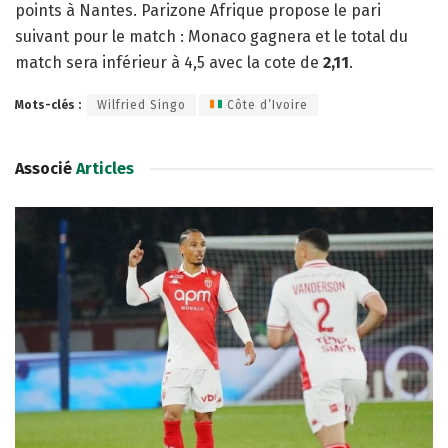
points à Nantes. Parizone Afrique propose le pari
suivant pour le match : Monaco gagnera et le total du
match sera inférieur à 4,5 avec la cote de
2,11
.
Mots-clés :
Wilfried Singo
Côte d’Ivoire
Associé
Articles