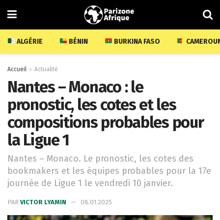
ALGÉRIE
BÉNIN
BURKINA FASO
CAMEROU
Accueil
Actualité
Nantes – Monaco : le
pronostic, les cotes et les
compositions probables pour
la Ligue 1
Nantes – Monaco. Le pronostic, les cotes des
bookmakers et les équipes probables pour la 17e
journée de Ligue 1 le vendredi 10 janvier.
PAR
VICTOR LYAMIN
08.01.2025