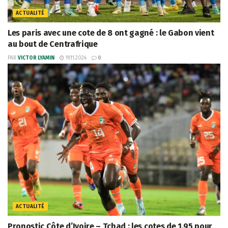
ACTUALITÉ
Les paris avec une cote de 8 ont gagné : le Gabon vient
au bout de Centrafrique
PAR
VICTOR LYAMIN
19.11.2024
0
ACTUALITÉ
Pronostic Côte d’Ivoire – Tchad : les cotes de 1,95 pour