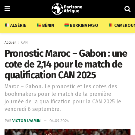
ALGÉRIE
BÉNIN
BURKINA FASO
CAMEROU
Accueil
CAN
Pronostic Maroc – Gabon : une
cote de 2,14 pour le match de
qualification CAN 2025
Maroc – Gabon. Le pronostic et les cotes des
bookmakers pour le match de la première
journée de la qualification pour la CAN 2025 le
vendredi 6 septembre.
PAR
VICTOR LYAMIN
04.09.2024