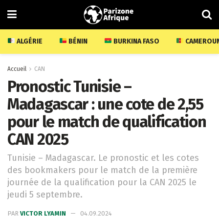
ALGÉRIE
BÉNIN
BURKINA FASO
CAMEROU
Accueil
CAN
Pronostic Tunisie –
Madagascar : une cote de 2,55
pour le match de qualification
CAN 2025
Tunisie – Madagascar. Le pronostic et les cotes
des bookmakers pour le match de la première
journée de la qualification pour la CAN 2025 le
jeudi 5 septembre.
PAR
VICTOR LYAMIN
04.09.2024